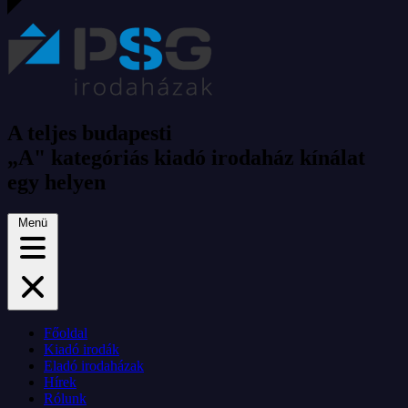
A teljes budapesti
„A" kategóriás kiadó irodaház kínálat
egy helyen
Menü
Főoldal
Kiadó irodák
Eladó irodaházak
Hírek
Rólunk