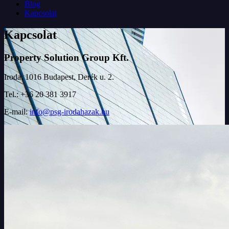
Blog
Kapcsolat
Kapcsolat
Property Solution Group Kft.
Iroda: 1016 Budapest, Derék u. 2.
Tel.: +36 20 381 3917
E-mail:
info@psg-irodahazak.hu