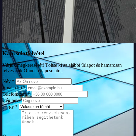
Kapcsolatfelvétel
Várjuk megkeresését! Töltse ki az alábbi űrlapot és hamarosan
felvesszük Önnel a kapcsolatot.
Név *
Email cím *
Telefonszám *
Cég neve
Tárgy *