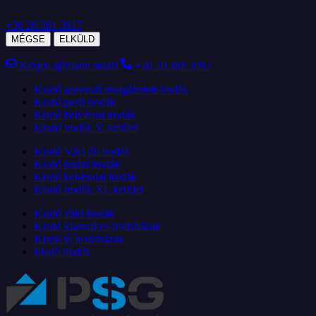
+36 20 381 3917
MÉGSE
ELKÜLD
Kérjen ajánlatot most!
+36 20 381 3917
Kiadó azonnali szolgáltatott irodák
Kiadó pesti irodák
Kiadó belvárosi irodák
Kiadó irodák V. kerület
Kiadó Váci úti irodák
Kiadó budai irodák
Kiadó bel-budai irodák
Kiadó irodák XI. kerület
Kiadó zöld irodák
Kiadó klasszikus irodaházak
Kiadó új irodaházak
Eladó irodák