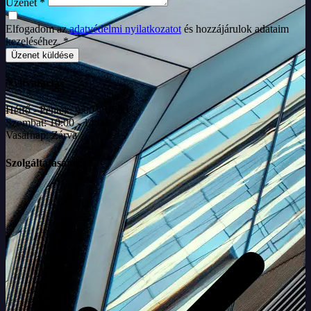
Üzenet *
Elfogadom az
adatvédelmi nyilatkozatot
és hozzájárulok adataim
kezeléséhez. *
Üzenet küldése
Nyitvatartás
Hétfő - Péntek:
9:00 - 18:00
Szombat:
10:00 - 14:00
Vasárnap:
Zárva
Szolgáltatásaink