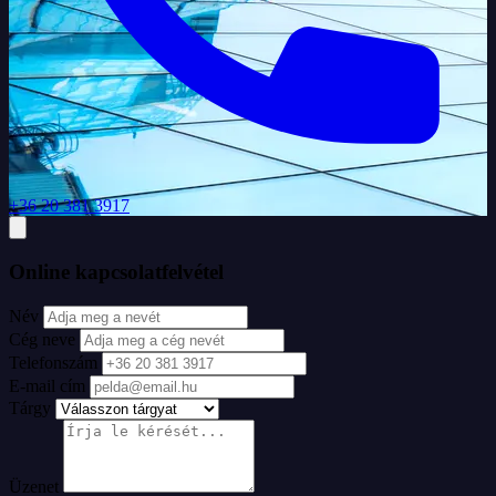
+36 20 381 3917
Online kapcsolatfelvétel
Név
Cég neve
Telefonszám
E-mail cím
Tárgy
Üzenet