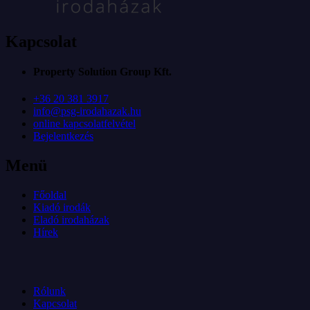
Kapcsolat
Property Solution Group Kft.
+36 20 381 3917
info@psg-irodahazak.hu
online kapcsolatfelvétel
Bejelentkezés
Menü
Főoldal
Kiadó irodák
Eladó irodaházak
Hírek
Rólunk
Kapcsolat