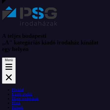
A teljes budapesti
„A" kategóriás kiadó irodaház kínálat
egy helyen
Menü
Főoldal
Kiadó irodák
Eladó irodaházak
Hírek
Rólunk