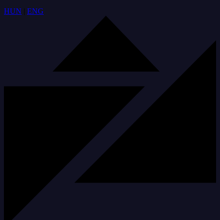
HUN
|
ENG